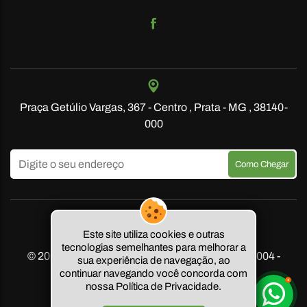
Praça Getúlio Vargas, 367 - Centro , Prata - MG , 38140-
000
Este site utiliza cookies e outras
tecnologias semelhantes para melhorar a
© 2023 - Junqueira Fazendas - CRECI PJ MG 6004 -
sua experiência de navegação, ao
PF 32708 - CNAI 22535.
continuar navegando você concorda com
nossa Política de Privacidade.
Criação de sites: